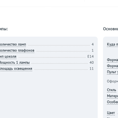
мпы:
Основн
оличество ламп
4
Куда п
оличество плафонов
1
ип цоколя
E14
Форм
ощность 1 лампы
40
Форма
лощадь освещения
11
Пульт
Оформ
Стиль
Матер
Особе
Цвет