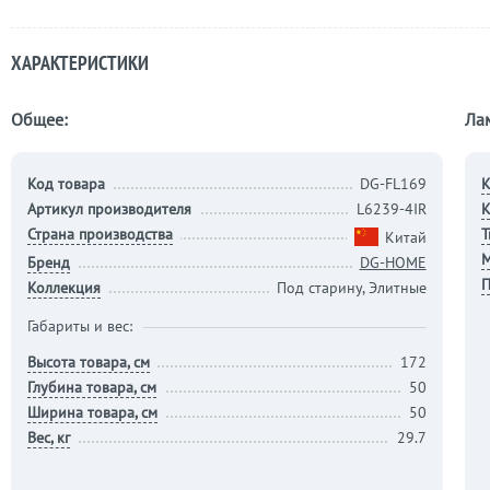
ХАРАКТЕРИСТИКИ
Общее:
Ла
Код товара
DG-FL169
К
Артикул производителя
L6239-4IR
К
Страна производства
Т
Китай
М
Бренд
DG-HOME
П
Коллекция
Под старину, Элитные
Габариты и вес:
Высота товара, см
172
Глубина товара, см
50
Ширина товара, см
50
Вес, кг
29.7