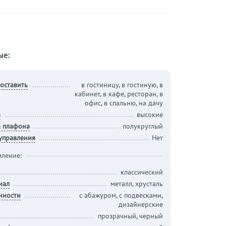
ые:
оставить
в гостиницу, в гостиную, в
кабинет, в кафе, ресторан, в
офис, в спальню, на дачу
а
высокие
 плафона
полукруглый
 управления
Нет
ление:
классический
иал
металл, хрусталь
нности
с абажуром, с подвесками,
дизайнерские
прозрачный, черный