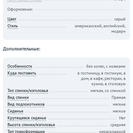
Оформление:
Цвет
серый
Стиль
американский, английский,
модерн
Дополнительные:
Особенности
без колес, с ножками
Куда поставить
в гостиницу, в гостиную, в
дом, в кафе, ресторан, в
кухню, в столовую
Тип спинки/изголовья
мягкая, со спинкой
Вид спинки
Прямая
Вид подлокотников
мягкие
Сиденье
мягкое
Крутящееся сиденье
Нет
Высота спинки/изголовья
средняя
Тип трансформации
нераскладной