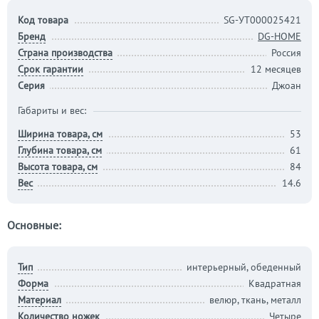
Код товара
SG-УТ000025421
Бренд
DG-HOME
Страна производства
Россия
Срок гарантии
12 месяцев
Серия
Джоан
Габариты и вес:
Ширина товара, см
53
Глубина товара, см
61
Высота товара, см
84
Вес
14.6
Основные:
Тип
интерьерный, обеденный
Форма
Квадратная
Материал
велюр, ткань, металл
Количество ножек
Четыре