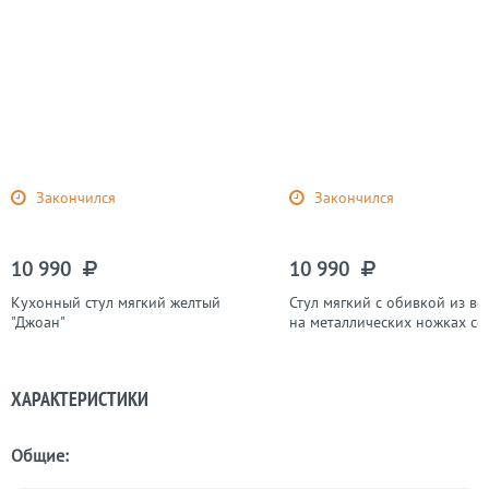
Закончился
Закончился
10 990
10 990
Кухонный стул мягкий желтый
Стул мягкий с обивкой из в
"Джоан"
на металлических ножках се
гусиная лапка "Джоан"
ХАРАКТЕРИСТИКИ
Общие: