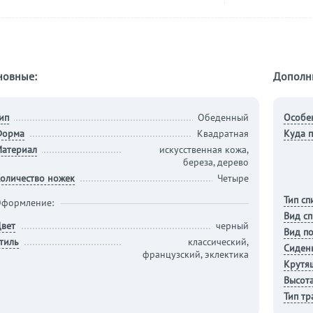
новные:
Дополн
ип
Обеденный
Особе
Форма
Квадратная
Куда п
атериал
искусственная кожа,
береза, дерево
оличество ножек
Четыре
Тип сп
формление:
Вид с
вет
черный
Вид п
тиль
классический,
Сиден
французский, эклектика
Крутя
Высота
Тип т