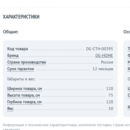
ХАРАКТЕРИСТИКИ
Общие:
Ос
Код товара
DG-CTH-00395
Т
Бренд
DG-HOME
Страна производства
Россия
М
Срок гарантии
12 месяцев
К
Габариты и вес:
О
Ширина товара, см
120
Ц
Высота товара, см
75
С
Глубина товара, см
120
К
Вес
50
Информация о технических характеристиках, комплекте поставки, стране из
сведениях.