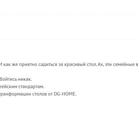
 как же приятно садиться за красивый стол. Ах, эти семейные 
обойтись никак.
пейским стандартам.
 транформации столов от DG-HOME.