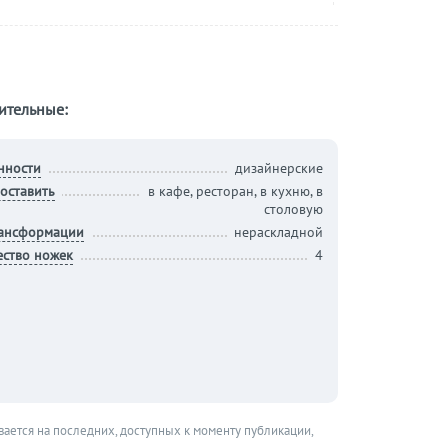
ительные:
нности
дизайнерские
оставить
в кафе, ресторан, в кухню, в
столовую
рансформации
нераскладной
ество ножек
4
вается на последних, доступных к моменту публикации,