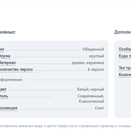
новные:
Дополн
ип
Обеденный
Особе
Форма
круглый
Куда п
атериал
дерево, керамика
Тип т
оличество персон
6 персон
Колич
формление:
вет
белый, черный
тиль
Современный,
Классический
оллекция
Смит
готовления, внешнем виде и цвете товара носит справочный характер и основы