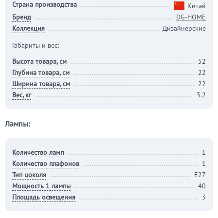
Страна производства
Китай
Бренд
DG-HOME
Коллекция
Дизайнерские
Габариты и вес:
Высота товара, см
52
Глубина товара, см
22
Ширина товара, см
22
Вес, кг
3.2
Лампы:
Количество ламп
1
Количество плафонов
1
Тип цоколя
E27
Мощность 1 лампы
40
Площадь освещения
3