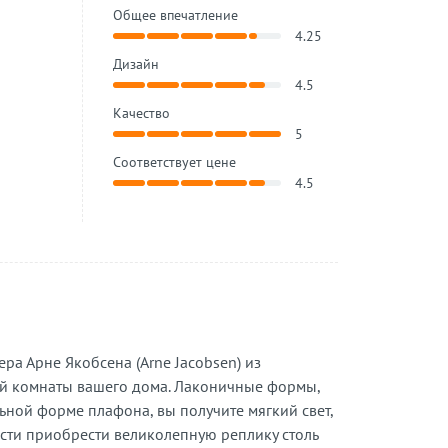
Общее впечатление
4.25
Дизайн
4.5
Качество
5
Соответствует цене
4.5
ра Арне Якобсена (Arne Jacobsen) из
ой комнаты вашего дома. Лаконичные формы,
ьной форме плафона, вы получите мягкий свет,
ости приобрести великолепную реплику столь