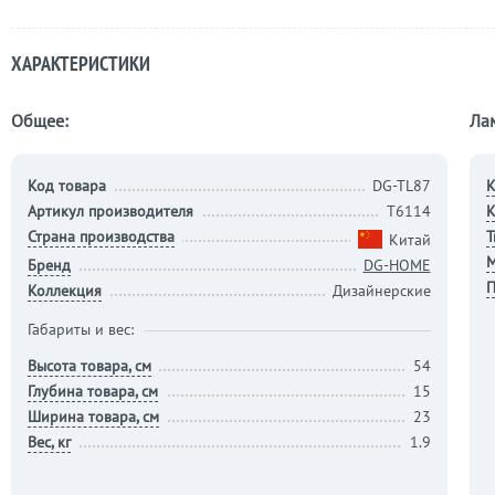
ХАРАКТЕРИСТИКИ
Общее:
Ла
Код товара
DG-TL87
К
Артикул производителя
T6114
К
Страна производства
Т
Китай
М
Бренд
DG-HOME
П
Коллекция
Дизайнерские
Габариты и вес:
Высота товара, см
54
Глубина товара, см
15
Ширина товара, см
23
Вес, кг
1.9