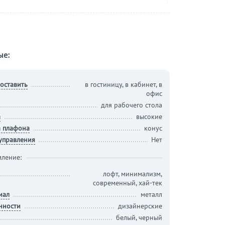
ые:
оставить
в гостиницу, в кабинет, в
офис
для рабочего стола
а
высокие
 плафона
конус
 управления
Нет
ление:
лофт, минимализм,
современный, хай-тек
иал
металл
нности
дизайнерские
белый, черный