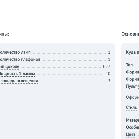
мпы:
Основн
оличество ламп
1
Куда п
оличество плафонов
1
Тип
ип цоколя
E27
Форм
ощность 1 лампы
40
Форма
лощадь освещения
3
Пульт
Оформ
Стиль
Матер
Особе
Цвет