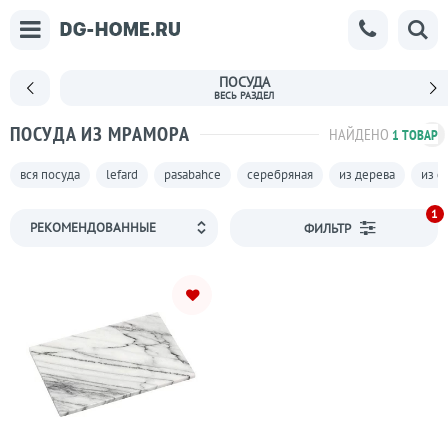
ПОСУДА
ПОСУДА ИЗ МРАМОРА
НАЙДЕНО
1 ТОВАР
вся посуда
lefard
pasabahce
серебряная
из дерева
из ф
1
ФИЛЬТР