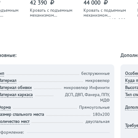
42 390
44 000
подъемным
Кровать с подъемным
Кровать с подъемным
механизмом
механизмом
альная
полутораспальная
двуспальная 160х200
 ментол
140х200 см серая
см темно-серая
"Марсель"
"Марсель"
новные:
Дополн
ип
беспружинные
Особе
атериал
микровелюр
Куда п
атериал обивки
микровелюр Инфинити
Высота
атериал каркаса
ДСП, ДВП, Фанера, ППУ,
Тип сп
МДФ
Форма
Прямоугольные
Допол
азмер спального места
180х200
оличество мест
двуспальная
Требуе
формление: