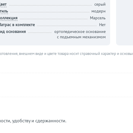
вет
серый
тиль
модерн
оллекция
Марсель
атрас в комплекте
Нет
ид основания
ортопедическое основание
с подъемным механизмом
готовления, внешнем виде и цвете товара носит справочный характер и основы
ости, удобству и сдержанности.