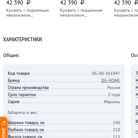
42 390
42 390
42 390
Кровать с подъемным
Кровать с подъемным
Кровать с 
механизмом
механизмом
механизмом
полутораспальная
полутораспальная
полуторасп
140х200 см темно-
140х200 см изумрудная
140х200 см
серая "Марсель"
"Марсель"
"Марсель"
ХАРАКТЕРИСТИКИ
Общие:
Ос
Код товара
DG-00-261047
Т
Бренд
DG-HOME
М
Страна производства
Россия
М
Срок гарантии
2 года
М
Серия
Марсель
Габариты и вес:
Р
К
Ширина товара, см
190
Глубина товара, см
210
О
Высота товара, см
115