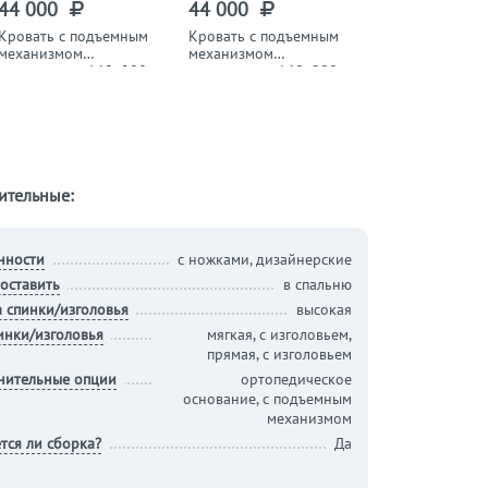
44 000
44 000
44 000
Кровать с подъемным
Кровать с подъемным
Кровать с под
механизмом
механизмом
механизмом
двуспальная 160х200
двуспальная 160х200
двуспальная 1
см изумрудная
см ментол "Марсель"
см серая "Марсе
"Марсель"
ительные:
нности
с ножками, дизайнерские
оставить
в спальню
 спинки/изголовья
высокая
инки/изголовья
мягкая, с изголовьем,
прямая, с изголовьем
нительные опции
ортопедическое
основание, с подъемным
механизмом
тся ли сборка?
Да