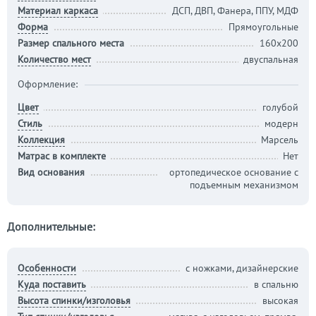
Материал каркаса
ДСП, ДВП, Фанера, ППУ, МДФ
Форма
Прямоугольные
Размер спального места
160х200
Количество мест
двуспальная
Оформление:
Цвет
голубой
Стиль
модерн
Коллекция
Марсель
Матрас в комплекте
Нет
Вид основания
ортопедическое основание с
подъемным механизмом
Дополнительные:
Особенности
с ножками, дизайнерские
Куда поставить
в спальню
Высота спинки/изголовья
высокая