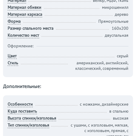
Материал
велюр, МДФ, ткань
Материал обивки
микрошенилл
Материал каркаса
дерево
Форма
Прямоугольные
Размер спального места
160x200
Количество мест
двуспальная
Оформление:
Цвет
серый
Стиль
американский, английский,
классический, современный
Дополнительные:
Особенности
с ножками, дизайнерские
Куда поставить
в спальню
Высота спинки/изголовья
высокая
Тип спинки/изголовья
с ушами, с изголовьем, мягкая,
с изголовьем, прямая, с