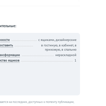
ительные:
нности
с ящиками, дизайнерские
оставить
в гостиную, в кабинет, в
прихожую, в спальню
рансформации
нераскладной
ество ящиков
1
вается на последних, доступных к моменту публикации,