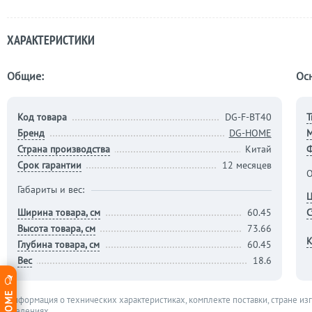
ХАРАКТЕРИСТИКИ
Общие:
Ос
Код товара
DG-F-BT40
Т
Бренд
DG-HOME
М
Страна производства
Китай
Срок гарантии
12 месяцев
О
Габариты и вес:
Ц
Ширина товара, см
60.45
С
Высота товара, см
73.66
К
Глубина товара, см
60.45
Вес
18.6
Информация о технических характеристиках, комплекте поставки, стране из
сведениях.