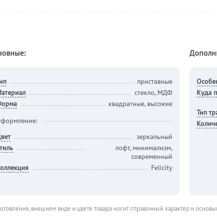
новные:
Дополн
ип
приставные
Особе
атериал
стекло, МДФ
Куда п
Форма
квадратные, высокие
Тип т
формление:
Колич
вет
зеркальный
тиль
лофт, минимализм,
современный
оллекция
Felicity
готовления, внешнем виде и цвете товара носит справочный характер и основы