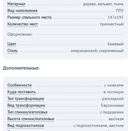
Материал
дерево, вельвет, ткань
Вид наполнения
ППУ
Размер спального места
147х195
Количество мест
трехместный
Оформление:
Цвет
бежевый
Стиль
американский, современный
Дополнительные:
Особенности
с ножками
Куда поставить
в гостиную
Тип трансформации
раскладной
Вид трансформации
Еврокнижка
Тип спинки/изголовья
с подушками
Высота спинки/изголовья
высокая
Вид подлокотников
с подлокотниками, жесткие