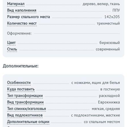
Материал
дерево, велюр, ткань
Вид наполнения
ППУ
Размер спального места
142х205
Количество мест
трехместный
Оформление:
Цвет
бирюзовый
Стиль
современный
Дополнительные:
Особенности
с ножками, ящик для белья
Куда поставить
в гостиную
Тип трансформации
раскладной
Вид трансформации
Еврокнижка
Тип спинки/изголовья
мягкая, средняя
Вид подлокотников
с подлокотниками, жесткие
Дополнительные опции
со спальным местом