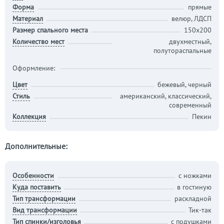
Форма
прямые
Материал
велюр, ЛДСП
Размер спального места
150х200
Количество мест
двухместный,
полутораспальные
Оформление:
Цвет
бежевый, черный
Стиль
американский, классический,
современный
Коллекция
Пекин
Дополнительные:
Особенности
с ножками
Куда поставить
в гостиную
Тип трансформации
раскладной
Вид трансформации
Тик-так
Тип спинки/изголовья
с подушками