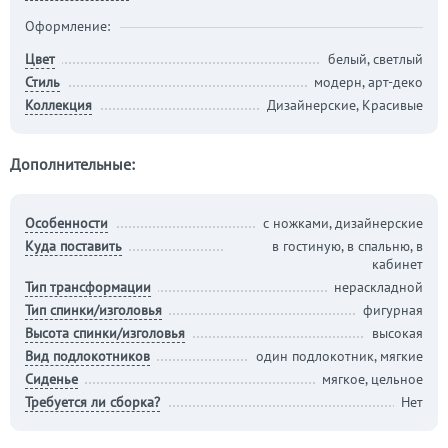
Оформление:
Цвет
белый, светлый
Стиль
модерн, арт-деко
Коллекция
Дизайнерские, Красивые
Дополнительные:
Особенности
с ножками, дизайнерские
Куда поставить
в гостиную, в спальню, в
кабинет
Тип трансформации
нераскладной
Тип спинки/изголовья
фигурная
Высота спинки/изголовья
высокая
Вид подлокотников
один подлокотник, мягкие
Сиденье
мягкое, цельное
Требуется ли сборка?
Нет