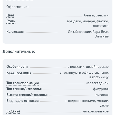
Оформление:
Цвет
белый, светлый
Стиль
арт-деко, модерн, фьюжн,
эклектика
Коллекция
Дизайнерские, Papa Bear,
Элитные
Дополнительные:
Особенности
с ножками, дизайнерские
Куда поставить
в гостиную, в офис, в спальню,
в гостиницу
Тип трансформации
нераскладной
Тип спинки/изголовья
фигурная
Высота спинки/изголовья
высокая
Вид подлокотников
с подлокотниками, мягкие,
узкие
Сиденье
мягкое, цельное