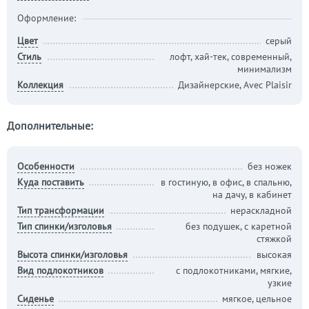
Оформление:
Цвет
серый
Стиль
лофт, хай-тек, современный,
минимализм
Коллекция
Дизайнерские, Avec Plaisir
Дополнительные:
Особенности
без ножек
Куда поставить
в гостиную, в офис, в спальню,
на дачу, в кабинет
Тип трансформации
нераскладной
Тип спинки/изголовья
без подушек, с каретной
стяжкой
Высота спинки/изголовья
высокая
Вид подлокотников
с подлокотниками, мягкие,
узкие
Сиденье
мягкое, цельное