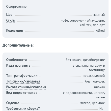
Оформление:
Цвет
желтый
Стиль
лофт, современный, модерн,
хай-тек, поп-арт
Коллекция
Alfred
Дополнительные:
Особенности
без ножек, дизайнерские
Куда поставить
в спальню, на дачу, в
гостиницу
Тип трансформации
нераскладной
Тип спинки/изголовья
без подушек
Высота спинки/изголовья
низкая
Вид подлокотников
с подлокотниками, мягкие,
узкие
Сиденье
мягкое, цельное
Требуется ли сборка?
Нет