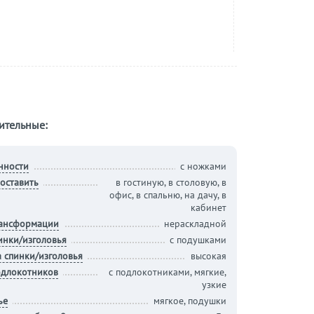
ительные:
нности
с ножками
оставить
в гостиную, в столовую, в
офис, в спальню, на дачу, в
кабинет
рансформации
нераскладной
инки/изголовья
с подушками
 спинки/изголовья
высокая
одлокотников
с подлокотниками, мягкие,
узкие
ье
мягкое, подушки