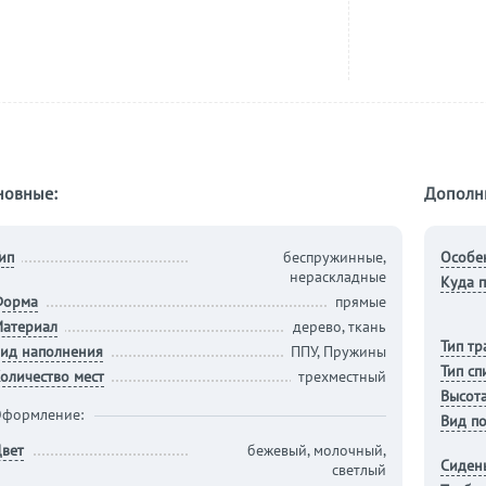
новные:
Дополн
ип
беспружинные,
Особе
нераскладные
Куда п
Форма
прямые
атериал
дерево, ткань
Тип т
ид наполнения
ППУ, Пружины
Тип сп
оличество мест
трехместный
Высота
формление:
Вид п
вет
бежевый, молочный,
Сиден
светлый