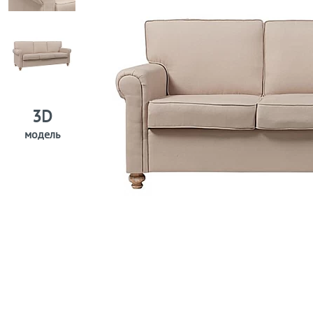
3D
модель