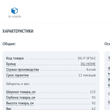
3D МОДЕЛЬ
ХАРАКТЕРИСТИКИ
Общие:
Ос
Код товара
DG-F-SF362
Т
Бренд
DG-HOME
Страна производства
Китай
М
Срок гарантии
12 месяцев
В
Габариты и вес:
К
Ширина товара, см
225
О
Глубина товара, см
95
Ц
Высота товара, см
92
Вес
62