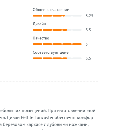
Общее впечатление
3.25
Дизайн
3.5
Качество
5
Соответствует цене
3.5
я небольших помещений. При изготовлении этой
а. Диван Pettite Lancaster обеспечит комфорт
а берёзовом каркасе с дубовыми ножками,