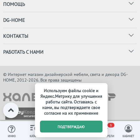
ПОМОЩЬ
DG-HOME
КОНТАКТЫ
РАБОТАТЬ С НАМИ
© Интернет магазин дизайнерской мебели, света и декора DG-
HOME, 2012-2026. Все права защищены
Используем файлы cookie и
Яндекс.Метрику для улучшения
работы сайта. Оставаясь с
нами, вы подтверждаете свое
согласие на их применение
0
1
ПОДТВЕРЖДАЮ
ИЗБРАННОЕ
ВЫ СМОТРЕЛИ
ИНФО
КАТАЛОГ
КОРЗИНА
КАБИНЕТ