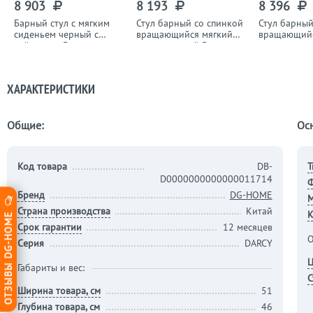
8 903
8 193
8 396
Барный стул с мягким
Стул барный со спинкой
Стул барный
сиденьем черный с
вращающийся мягкий
вращающийс
пайетками Darcy
велюр черный Darcy
велюр серо-
Darcy
ХАРАКТЕРИСТИКИ
Общие:
Ос
Код товара
DB-
Т
D0000000000000011714
Бренд
DG-HOME
М
Страна производства
Китай
ОТЗЫВЫ DG-HOME
К
Срок гарантии
12 месяцев
О
Серия
DARCY
Ц
Габариты и вес:
С
Ширина товара, см
51
Глубина товара, см
46