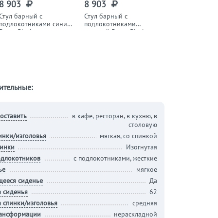
8 903
8 903
8 396
Стул барный с
Стул барный с
Стул барный к
подлокотниками синий
подлокотниками
DARCY
Darcy Black
зеленый Darcy Black
ительные:
оставить
в кафе, ресторан, в кухню, в
столовую
инки/изголовья
мягкая, со спинкой
пинки
Изогнутая
одлокотников
с подлокотниками, жесткие
ье
мягкое
щееся сиденье
Да
а сиденья
62
 спинки/изголовья
средняя
рансформации
нераскладной