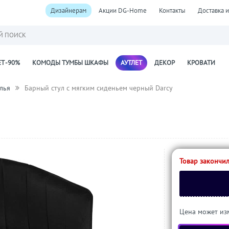
Дизайнерам
Акции DG-Home
Контакты
Доставка и
Й ПОИСК
Т -90%
КОМОДЫ ТУМБЫ ШКАФЫ
АУТЛЕТ
ДЕКОР
КРОВАТИ
лья
Барный стул с мягким сиденьем черный Darcy
Товар закончил
Цена может изм