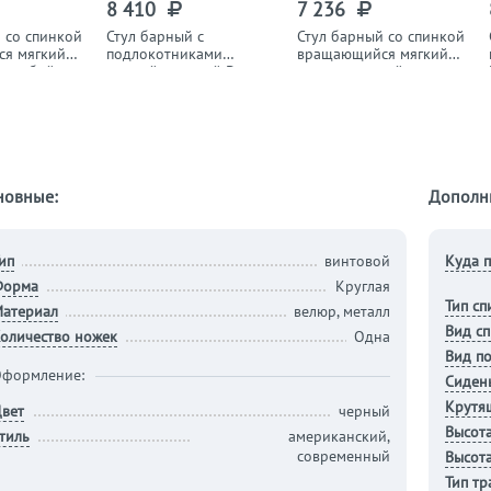
8 410
7 236
 со спинкой
Стул барный с
Стул барный со спинкой
я мягкий
подлокотниками
вращающийся мягкий
голубой
черный, золотой Darcy
велюр морской волны
Gold Shiny
Darcy
новные:
Дополн
ип
винтовой
Куда п
Форма
Круглая
Тип сп
атериал
велюр, металл
Вид с
оличество ножек
Одна
Вид п
формление:
Сиден
Крутя
вет
черный
Высот
тиль
американский,
современный
Высота
Тип т