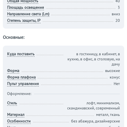
Общая мощность
40
Площадь освещения
3
Направление света (Lm)
вниз
Степень защиты, IP
20
Основные:
Куда поставить
в гостиницу, в кабинет, в
кухню, в офис, в столовую, на
дачу
Форма
высокие
Форма плафона
конус
Пульт управления
Нет
Оформление:
Стиль
лофт, минимализм,
скандинавский, современный
Материал
металл, ткань
Особенности
без абажура, дизайнерские