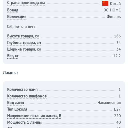
Страна производства
Китай
Бренд
DG-HOME
Коллекция
Фонарь
Габариты и вес:
Высота товара, см
186
Глубина товара, см
34
Ширина товара, см
34
Вес, кг
12.2
Лампы:
Количество ламп
1
Количество плафонов
1
Вид ламп
Накаливания
Тип цоколя
E27
Напряжение питания лампы, В
220
Мощность 1 лампы
40