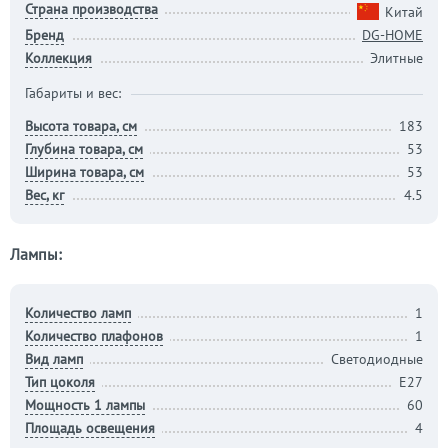
Страна производства
Китай
Бренд
DG-HOME
Коллекция
Элитные
Габариты и вес:
Высота товара, см
183
Глубина товара, см
53
Ширина товара, см
53
Вес, кг
4.5
Лампы:
Количество ламп
1
Количество плафонов
1
Вид ламп
Светодиодные
Тип цоколя
E27
Мощность 1 лампы
60
Площадь освещения
4