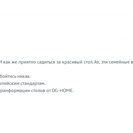
 как же приятно садиться за красивый стол. Ах, эти семейные 
обойтись никак.
опейским стандартам.
 транформации столов от DG-HOME.