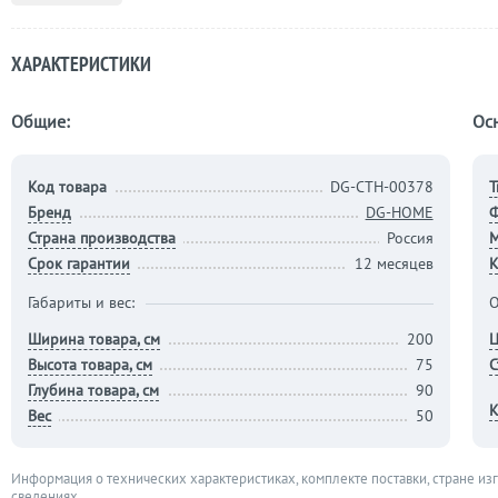
ХАРАКТЕРИСТИКИ
Общие:
Ос
Код товара
DG-CTH-00378
Т
Бренд
DG-HOME
Страна производства
Россия
М
Срок гарантии
12 месяцев
К
Габариты и вес:
О
Ширина товара, см
200
Ц
Высота товара, см
75
С
Глубина товара, см
90
К
Вес
50
Информация о технических характеристиках, комплекте поставки, стране из
сведениях.