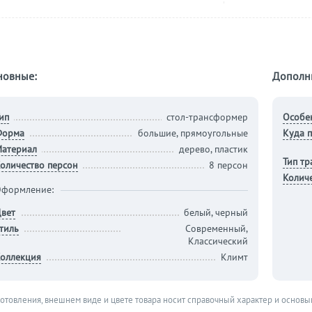
новные:
Дополн
ип
стол-трансформер
Особе
Форма
большие, прямоугольные
Куда п
атериал
дерево, пластик
Тип т
оличество персон
8 персон
Колич
формление:
вет
белый, черный
тиль
Современный,
Классический
оллекция
Климт
готовления, внешнем виде и цвете товара носит справочный характер и основы