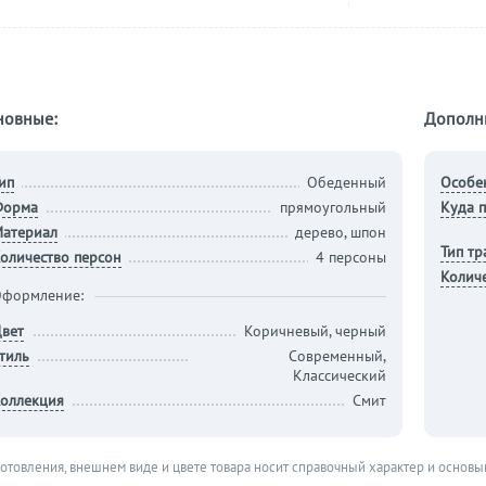
новные:
Дополн
ип
Обеденный
Особе
Форма
прямоугольный
Куда п
атериал
дерево, шпон
Тип т
оличество персон
4 персоны
Колич
формление:
вет
Коричневый, черный
тиль
Современный,
Классический
оллекция
Смит
готовления, внешнем виде и цвете товара носит справочный характер и основы