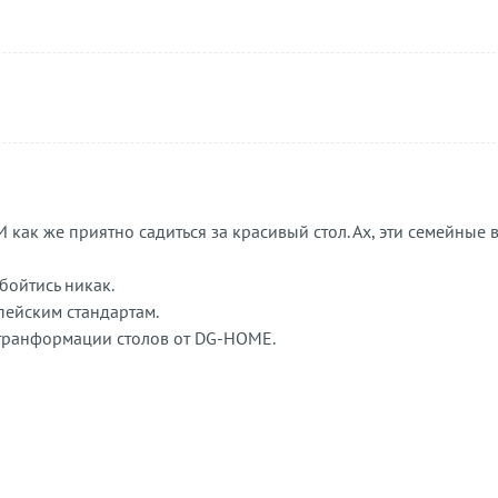
 как же приятно садиться за красивый стол. Ах, эти семейные 
обойтись никак.
пейским стандартам.
 транформации столов от DG-HOME.