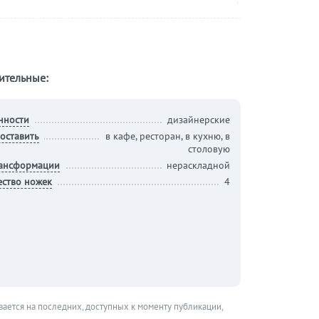
ительные:
нности
дизайнерские
оставить
в кафе, ресторан, в кухню, в
столовую
рансформации
нераскладной
ество ножек
4
вается на последних, доступных к моменту публикации,