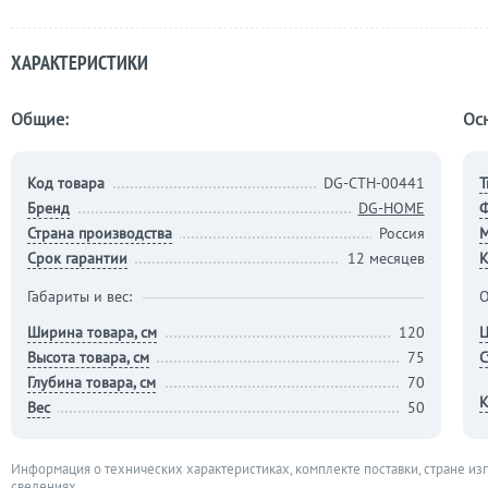
ХАРАКТЕРИСТИКИ
Общие:
Ос
Код товара
DG-CTH-00441
Т
Бренд
DG-HOME
Страна производства
Россия
М
Срок гарантии
12 месяцев
К
Габариты и вес:
О
Ширина товара, см
120
Ц
Высота товара, см
75
С
Глубина товара, см
70
К
Вес
50
Информация о технических характеристиках, комплекте поставки, стране из
сведениях.