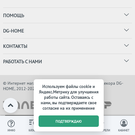
ПОМОЩЬ
DG-HOME
КОНТАКТЫ
РАБОТАТЬ С НАМИ
© Интернет магазин дизайнерской мебели, света и декора DG-
Используем файлы cookie и
HOME, 2012-2026. Все права защищены
Яндекс.Метрику для улучшения
работы сайта. Оставаясь с
нами, вы подтверждаете свое
согласие на их применение
0
ПОДТВЕРЖДАЮ
ИЗБРАННОЕ
ВЫ СМОТРЕЛИ
ИНФО
КАТАЛОГ
КОРЗИНА
КАБИНЕТ