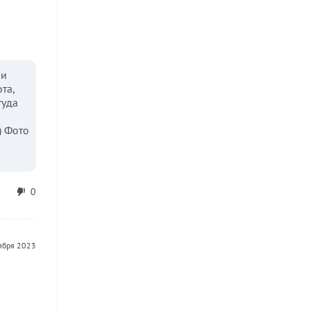
 и
та,
туда
) Фото
0
ября 2023