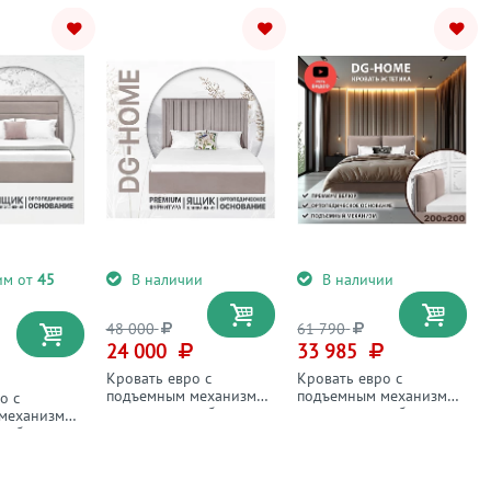
им от
45
В наличии
В наличии
48 000
61 790
24 000
33 985
Кровать евро с
Кровать евро с
подъемным механизмом
подъемным механизмом
о с
и ящиком для белья
и ящиком для белья
механизмом
200х200 мокко Amore
200х200 мокко
я белья
Эстетика
кко Luna