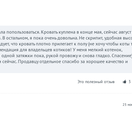
ла попользоваться. Кровать куплена в конце мая, сейчас август
 В остальном, я пока очень довольна. Не скрипит, удобная высо
ует, что кровать плотно прилегает к полу (не хочу чтобы коты 
мендация для владельцев котиков! У меня мелкий котенок,
и одной затяжки пока, рукой провожу и снова гладко. Спасение
и сейчас. Продавцу отдельное спасибо за хорошее качество и
Это полезный отзыв
3
25 но