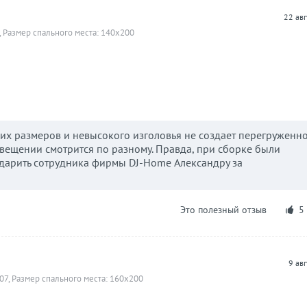
22 ав
, Размер спального места: 140х200
оих размеров и невысокого изголовья не создает перегруженн
свещении смотрится по разному. Правда, при сборке были
одарить сотрудника фирмы DJ-Home Александру за
Это полезный отзыв
5
9 ав
07, Размер спального места: 160х200