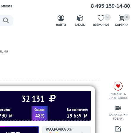
8 495 159-14-80
 оплата
0
0
ВОЙТИ
ЗАКАЗЫ
ИЗБРАННОЕ
КОРЗИНА
ация
ДОБАВИТЬ
32 131
В ИЗБРАННОЕ
ая цена:
Скидка:
Вы экономите:
 790
48%
29 659
ХАРАКТЕР-КИ
ТОВАРА
РАССРОЧКА 0%