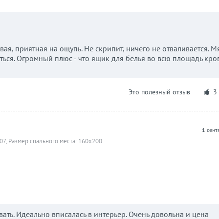
вая, приятная на ощупь. Не скрипит, ничего не отваливается. М
иться. Огромный плюс - что ящик для белья во всю площадь кров
Это полезный отзыв
3
1 сент
07, Размер спального места: 160х200
ать. Идеально вписалась в интерьер. Очень довольна и цена