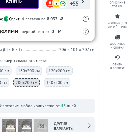
КУПИТЬ
+55
ОПИСАНИЕ
ТОВАРА
4 платежа по
8 033
?
УСЛОВИЯ ДЛЯ
ДИЗАЙНЕРОВ
первый платеж
0
?
ДОСТАВКА
И СБОРКА
 (Ш × В × Г)
206 x 101 x 207 см
 размеры спального места:
ОБМЕН
И ВОЗВРАТ
00 см
180х200 см
120х200 см
0 см
200х200 см
140х200 см
Изготовим любое количество от
45
дней
ДРУГИЕ
+31
ВАРИАНТЫ