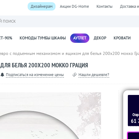
Дизайнерам
Акции DG-Home
Контакты
Доставка и
Й ПОИСК
Т -90%
КОМОДЫ ТУМБЫ ШКАФЫ
АУТЛЕТ
ДЕКОР
КРОВАТИ
евро с подъемным механизмом и ящиком для белья 200х200 мокко Гр
ДЛЯ БЕЛЬЯ 200Х200 МОККО ГРАЦИЯ
Подписаться на изменение цены
Нашли дешевле?
Стар
61