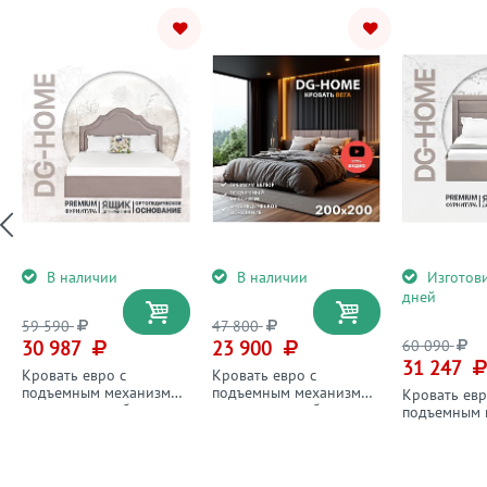
В наличии
В наличии
Изготов
дней
59 590
47 800
30 987
23 900
60 090
31 247
Кровать евро с
Кровать евро с
подъемным механизмом
подъемным механизмом
Кровать евр
и ящиком для белья
и ящиком для белья
подъемным 
200х200 мокко "Одри"
200х200 мокко Вега
и ящиком дл
200х200 мо