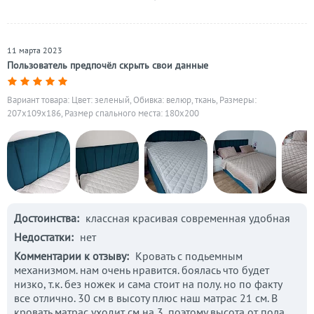
11 марта 2023
Пользователь предпочёл скрыть свои данные
Вариант товара: Цвет: зеленый, Обивка: велюр, ткань, Размеры:
207x109x186, Размер спального места: 180х200
Достоинства:
классная красивая современная удобная
Недостатки:
нет
Комментарии к отзыву:
Кровать с подьемным
механизмом. нам очень нравится. боялась что будет
низко, т.к. без ножек и сама стоит на полу. но по факту
все отлично. 30 см в высоту плюс наш матрас 21 см. В
кровать матрас уходит см на 3, поэтому высота от пола