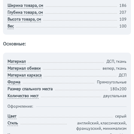
Ширина товара, см
186
Глубина товара, см
207
Высота товара, см
109
Вес
100
Основные:
Материал
ДСП, ткань
Материал обивки
велюр, ткань
Материал каркаса
ДСП
Форма
Прямоугольные
Размер спального места
180х200
Количество мест
двуспальная
Оформление:
Цвет
серый
Стиль
английский, классический,
французский, минимализм