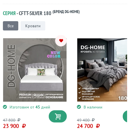
(БРЕНД DG-HOME)
СЕРИЯ
- CFTT-SILVER 180
Все
Кровати
Изготовим от
45
дней
В наличии
47 800
49 400
23 900
24 700