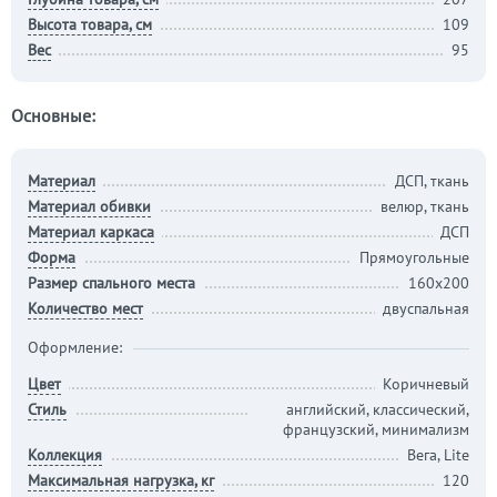
Высота товара, см
109
Вес
95
Основные:
Материал
ДСП, ткань
Материал обивки
велюр, ткань
Материал каркаса
ДСП
Форма
Прямоугольные
Размер спального места
160х200
Количество мест
двуспальная
Оформление:
Цвет
Коричневый
Стиль
английский, классический,
французский, минимализм
Коллекция
Вега, Lite
Максимальная нагрузка, кг
120