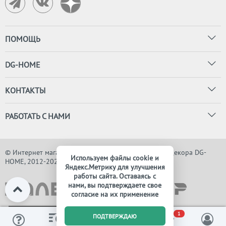
ПОМОЩЬ
DG-HOME
КОНТАКТЫ
РАБОТАТЬ С НАМИ
© Интернет магазин дизайнерской мебели, света и декора DG-
Используем файлы cookie и
HOME, 2012-2026. Все права защищены
Яндекс.Метрику для улучшения
работы сайта. Оставаясь с
нами, вы подтверждаете свое
согласие на их применение
0
1
ПОДТВЕРЖДАЮ