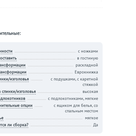
ительные:
нности
с ножками
оставить
в гостиную
рансформации
раскладной
рансформации
Еврокнижка
инки/изголовья
с подушками, с каретной
стяжкой
 спинки/изголовья
высокая
одлокотников
с подлокотниками, мягкие
нительные опции
с ящиком для белья, со
спальным местом
ье
мягкое
тся ли сборка?
Да