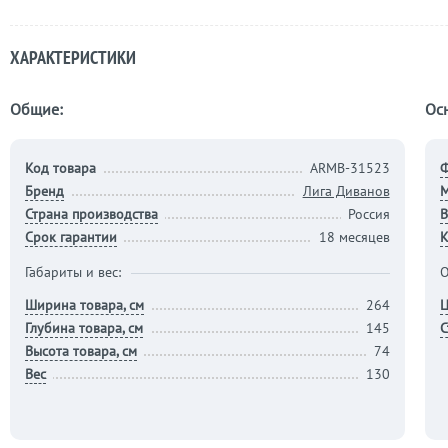
ХАРАКТЕРИСТИКИ
Общие:
Ос
Код товара
ARMB-31523
Бренд
Лига Диванов
М
Страна производства
Россия
В
Срок гарантии
18 месяцев
К
Габариты и вес:
О
Ширина товара, см
264
Ц
Глубина товара, см
145
С
Высота товара, см
74
Вес
130