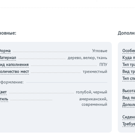
новные:
Дополн
Форма
Угловые
Особе
атериал
дерево, велюр, ткань
Куда п
ид наполнения
ППУ
Тип т
оличество мест
трехместный
Вид т
Тип сп
формление:
Высота
вет
голубой, черный
Вид п
тиль
американский,
современный
Допол
Сиден
Требуе