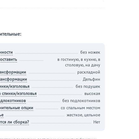
ительные:
нности
без ножек
оставить
в гостиную, в кухню, в
столовую, на дачу
рансформации
раскладной
рансформации
Дельфин
инки/изголовья
без подушек
 спинки/изголовья
высокая
одлокотников
без подлокотников
нительные опции
со спальным местом
ье
жесткое, цельное
тся ли сборка?
Нет