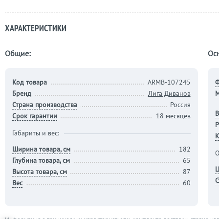
ХАРАКТЕРИСТИКИ
Общие:
Ос
Код товара
ARMB-107245
Бренд
Лига Диванов
М
Страна производства
Россия
В
Срок гарантии
18 месяцев
Р
Габариты и вес:
К
Ширина товара, см
182
О
Глубина товара, см
65
Ц
Высота товара, см
87
С
Вес
60