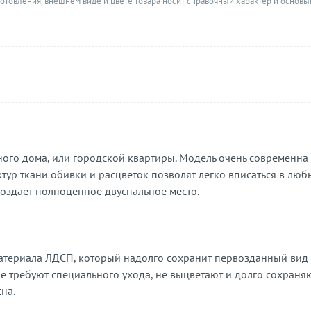
готовления, внешнем виде и цвете товара носит справочный характер и основы
ного дома, или городской квартиры. Модель очень современна 
тур ткани обивки и расцветок позволят легко вписаться в л
оздает полноценное двуспальное место.
атериала ЛДСП, который надолго сохранит первозданный вид 
е требуют специального ухода, не выцветают и долго сохраня
на.