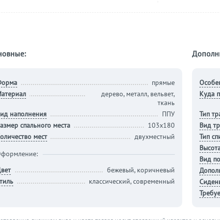
новные:
Дополн
Форма
прямые
Особе
атериал
дерево, металл, вельвет,
Куда п
ткань
ид наполнения
ППУ
Тип т
азмер спального места
103х180
Вид т
оличество мест
двухместный
Тип сп
Высота
формление:
Вид п
вет
бежевый, коричневый
Допол
тиль
классический, современный
Сиден
Требуе