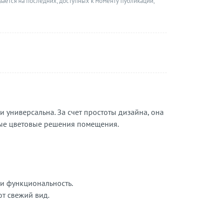
вается на последних, доступных к моменту публикации,
и универсальна. За счет простоты дизайна, она
юбые цветовые решения помещения.
и функциональность.
ют свежий вид.